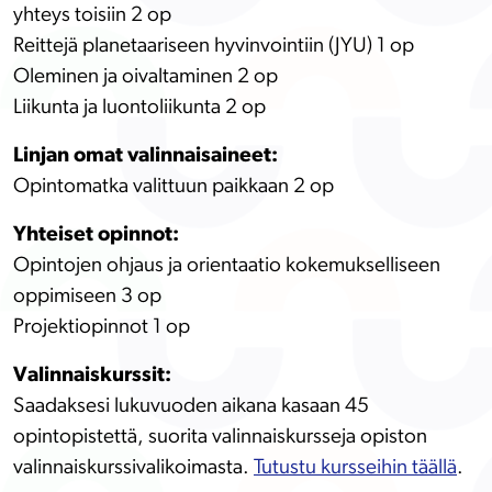
yhteys toisiin
2 op
Reittejä planetaariseen hyvinvointiin (JYU)
1 op
Oleminen ja oivaltaminen 2 op
Liikunta ja luontoliikunta 2 op
Linjan omat valinnaisaineet:
Opintomatka valittuun paikkaan
2 op
Yhteiset opinnot:
Opintojen ohjaus ja orientaatio kokemukselliseen
oppimiseen 3 op
Projektiopinnot 1 op
Valinnaiskurssit:
Saadaksesi lukuvuoden aikana kasaan 45
opintopistettä, suorita valinnaiskursseja opiston
valinnaiskurssivalikoimasta.
Tutustu kursseihin täällä
.