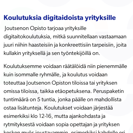
Koulutuksia digitaidoista yrityksille
Joutsenon Opisto tarjoaa yrityksille
digitaitokoulutuksia, mitkä suunnitellaan vastaamaan
juuri niihin haasteisiin ja konkreettisiin tarpeisiin, joita
kullakin yrityksellä ja sen työntekijöillä on.
Koulutuksemme voidaan räätälöidä niin pienemmälle
kuin isommalle ryhmälle, ja koulutus voidaan
toteuttaa Joutsenon Opiston tiloissa tai yrityksen
omissa tiloissa, taikka etäopetuksena. Peruspaketin
tuntimäärä on 5 tuntia, jonka päälle on mahdollista
ostaa lisätunteja. Koulutukset voidaan järjestää
esimerkiksi klo 12-16, mutta ajankohdasta ja
rytmityksestä voidaan sopia opettajan ja yrityksen
kesken myös joustavammin, esimerkiksi kahdelle eri